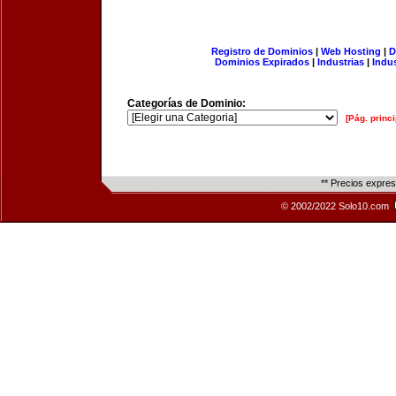
Registro de Dominios
|
Web Hosting
|
D
Dominios Expirados
|
Industrias
|
Indu
Categorías de Dominio:
[Pág. princi
** Precios expre
© 2002/2022 Solo10.com