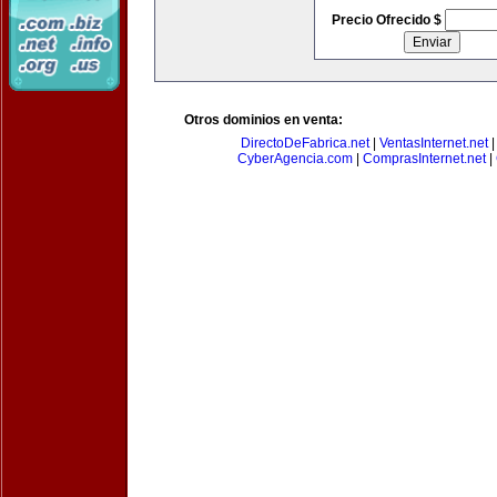
Precio Ofrecido $
Otros dominios en venta:
DirectoDeFabrica.net
|
VentasInternet.net
CyberAgencia.com
|
ComprasInternet.net
|