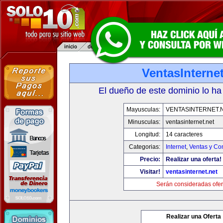
VentasInternet
El dueño de este dominio lo ha
Mayusculas:
VENTASINTERNET.
Minusculas:
ventasinternet.net
Longitud:
14 caracteres
Categorias:
Internet
,
Ventas y Co
Precio:
Realizar una oferta!
Visitar!
ventasinternet.net
Serán consideradas ofer
Realizar una Oferta