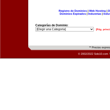
Registro de Dominios
|
Web Hosting
|
D
Dominios Expirados
|
Industrias
|
Indu
Categorías de Dominio:
[Pág. princi
** Precios expre
© 2002/2022 Solo10.com