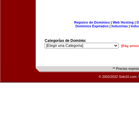
Registro de Dominios
|
Web Hosting
|
D
Dominios Expirados
|
Industrias
|
Indu
Categorías de Dominio:
[Pág. princi
** Precios expre
© 2002/2022 Solo10.com