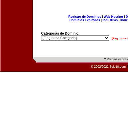
Registro de Dominios
|
Web Hosting
|
D
Dominios Expirados
|
Industrias
|
Indu
Categorías de Dominio:
[Pág. princi
** Precios expre
© 2002/2022 Solo10.com