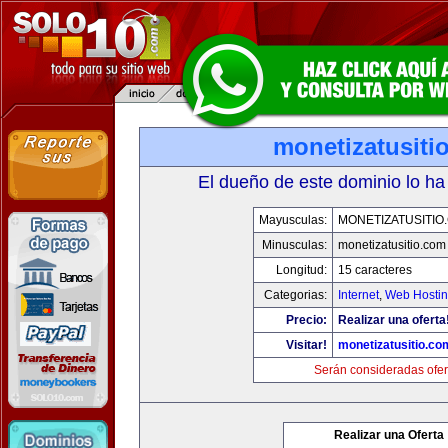
monetizatusiti
El dueño de este dominio lo ha
Mayusculas:
MONETIZATUSITIO
Minusculas:
monetizatusitio.com
Longitud:
15 caracteres
Categorias:
Internet
,
Web Hostin
Precio:
Realizar una oferta
Visitar!
monetizatusitio.co
Serán consideradas ofer
Realizar una Oferta