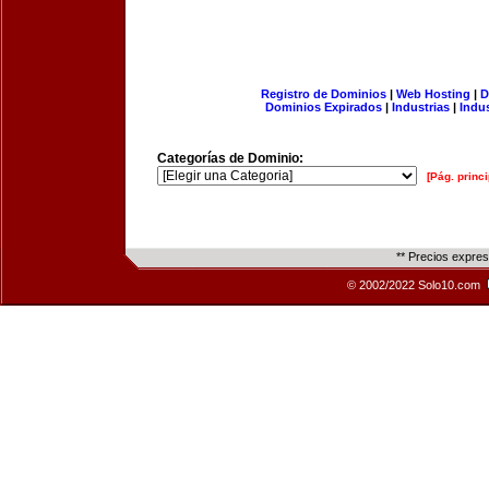
Registro de Dominios
|
Web Hosting
|
D
Dominios Expirados
|
Industrias
|
Indu
Categorías de Dominio:
[Pág. princi
** Precios expre
© 2002/2022 Solo10.com