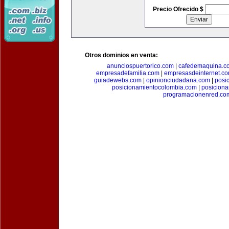
Precio Ofrecido $
Otros dominios en venta:
anunciospuertorico.com
|
cafedemaquina.c
empresadefamilia.com
|
empresasdeinternet.c
guiadewebs.com
|
opinionciudadana.com
|
posi
posicionamientocolombia.com
|
posicion
programacionenred.co