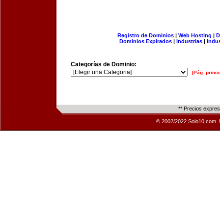
Registro de Dominios
|
Web Hosting
|
D
Dominios Expirados
|
Industrias
|
Indu
Categorías de Dominio:
[Pág. princi
** Precios expre
© 2002/2022 Solo10.com