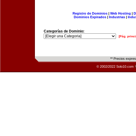
Registro de Dominios
|
Web Hosting
|
D
Dominios Expirados
|
Industrias
|
Indu
Categorías de Dominio:
[Pág. princi
** Precios expre
© 2002/2022 Solo10.com