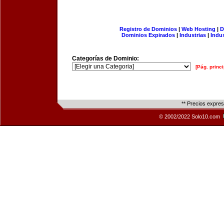
Registro de Dominios
|
Web Hosting
|
D
Dominios Expirados
|
Industrias
|
Indu
Categorías de Dominio:
[Pág. princi
** Precios expre
© 2002/2022 Solo10.com