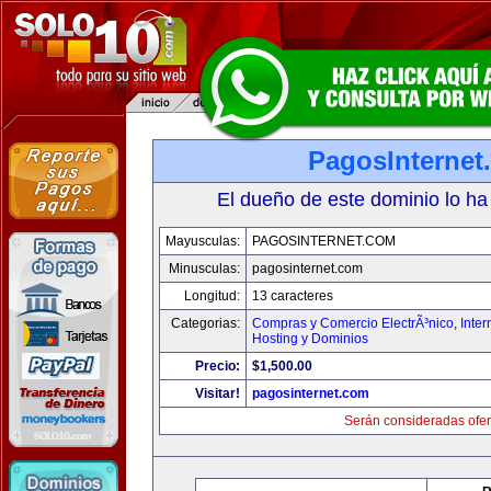
PagosInternet
El dueño de este dominio lo ha
Mayusculas:
PAGOSINTERNET.COM
Minusculas:
pagosinternet.com
Longitud:
13 caracteres
Categorias:
Compras y Comercio ElectrÃ³nico
,
Inter
Hosting y Dominios
Precio:
$1,500.00
Visitar!
pagosinternet.com
Serán consideradas ofer