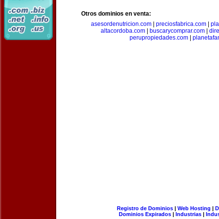
Otros dominios en venta:
asesordenutricion.com
|
preciosfabrica.com
|
pl
altacordoba.com
|
buscarycomprar.com
|
dir
perupropiedades.com
|
planetaf
Registro de Dominios
|
Web Hosting
|
D
Dominios Expirados
|
Industrias
|
Indu