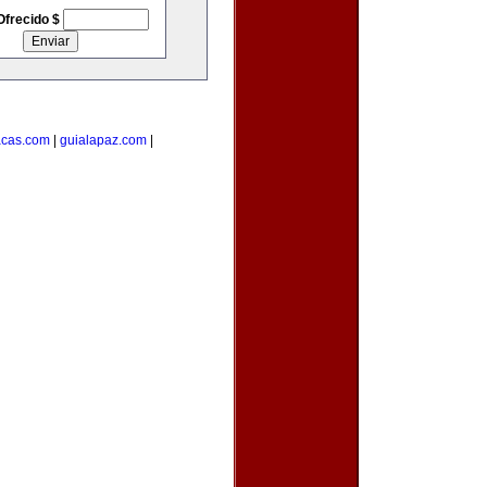
Ofrecido $
acas.com
|
guialapaz.com
|