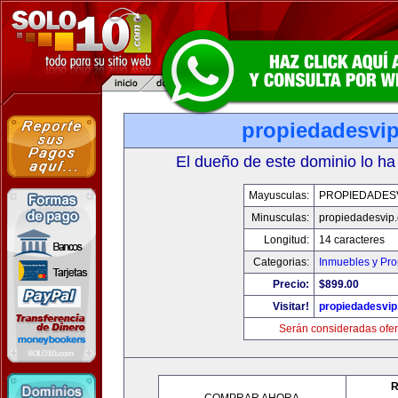
propiedadesvi
El dueño de este dominio lo ha
Mayusculas:
PROPIEDADES
Minusculas:
propiedadesvip
Longitud:
14 caracteres
Categorias:
Inmuebles y Pr
Precio:
$899.00
Visitar!
propiedadesvi
Serán consideradas ofer
R