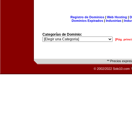
Registro de Dominios
|
Web Hosting
|
D
Dominios Expirados
|
Industrias
|
Indu
Categorías de Dominio:
[Pág. princi
** Precios expre
© 2002/2022 Solo10.com