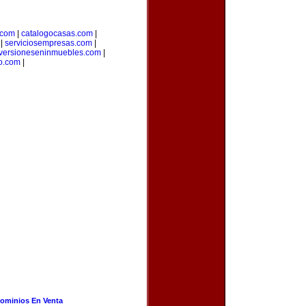
.com
|
catalogocasas.com
|
|
serviciosempresas.com
|
versioneseninmuebles.com
|
o.com
|
ominios En Venta