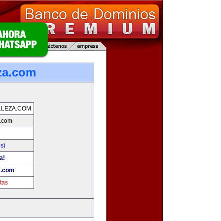
za.com
LLEZA.COM
a.com
s)
a!
a.com
tas