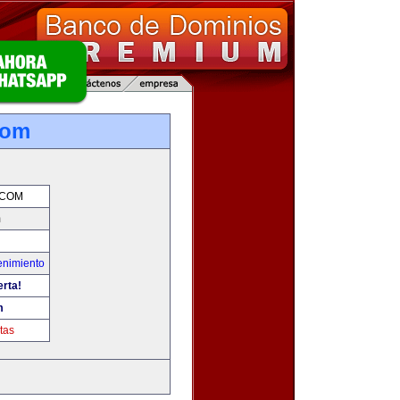
com
.COM
m
enimiento
erta!
m
tas