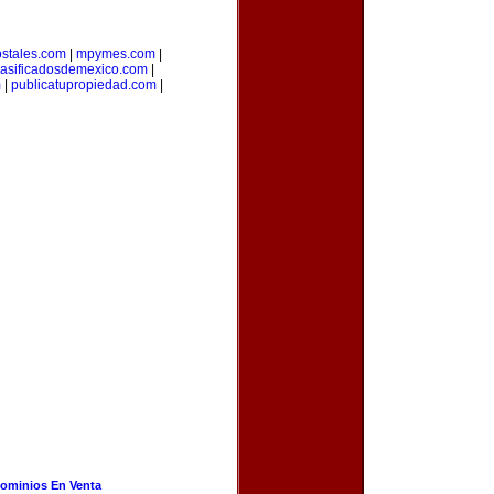
stales.com
|
mpymes.com
|
lasificadosdemexico.com
|
m
|
publicatupropiedad.com
|
ominios En Venta