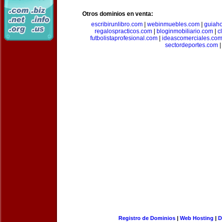
Otros dominios en venta:
escribirunlibro.com
|
webinmuebles.com
|
guiaho
regalospracticos.com
|
bloginmobiliario.com
|
c
futbolistaprofesional.com
|
ideascomerciales.co
sectordeportes.com
|
Registro de Dominios
|
Web Hosting
|
D