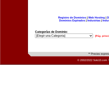
Registro de Dominios
|
Web Hosting
|
D
Dominios Expirados
|
Industrias
|
Indu
Categorías de Dominio:
[Pág. princi
** Precios expre
© 2002/2022 Solo10.com