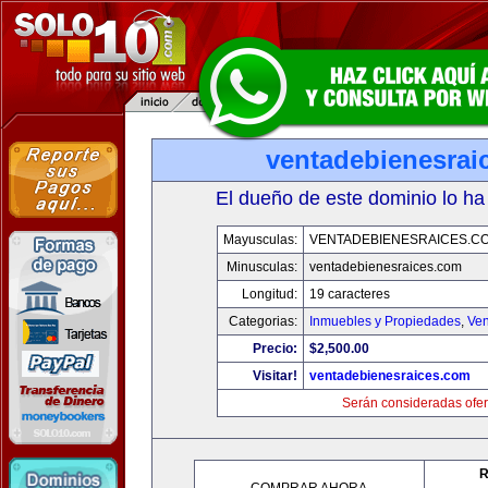
ventadebienesrai
El dueño de este dominio lo ha
Mayusculas:
VENTADEBIENESRAICES.C
Minusculas:
ventadebienesraices.com
Longitud:
19 caracteres
Categorias:
Inmuebles y Propiedades
,
Ven
Precio:
$2,500.00
Visitar!
ventadebienesraices.com
Serán consideradas ofer
R