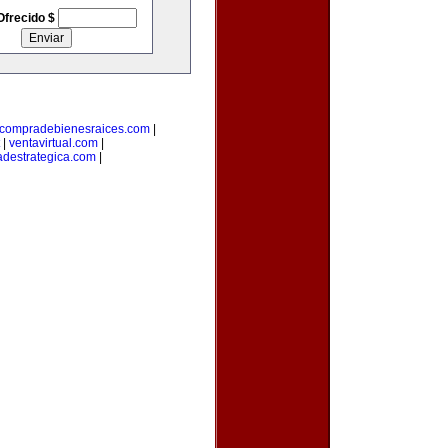
Ofrecido $
compradebienesraices.com
|
|
ventavirtual.com
|
adestrategica.com
|